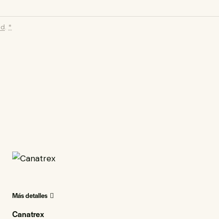
ed
.
*
Más detalles
Canatrex