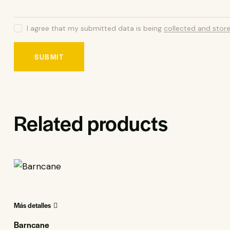
I agree that my submitted data is being
collected and stor
Related products
Más detalles
Barncane