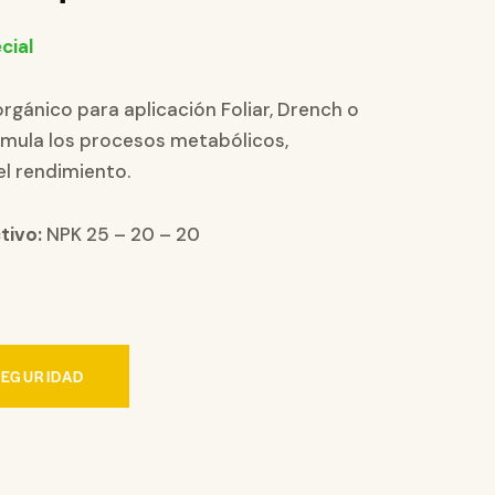
cial
norgánico para aplicación Foliar, Drench o
timula los procesos metabólicos,
l rendimiento.
tivo:
NPK 25 – 20 – 20
SEGURIDAD